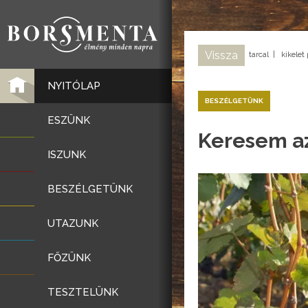
Vissza
tarcal
|
kikelet
NYITÓLAP
BESZÉLGETÜNK
ESZÜNK
Keresem az
ISZUNK
BESZÉLGETÜNK
UTAZUNK
FŐZÜNK
TESZTELÜNK