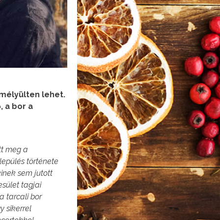
mélyülten lehet.
, a bor a
tt meg a
lepülés története
inek sem jutott
esület
tagjai
 tarcali bor
 sikerrel