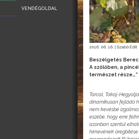
VENDÉGOLDAL
2016. 06. 16. | Szabó Edit
Beszélgetés Berecz
A szőlőben, a pincé
természet része…”
Tarcal, Tokaj-Hegyal
dinamikusan fejlődő h
nem kevésbé izgalmas,
eszébe, hogy erre fel
azonban szentül elhatá
hírnevének öregbítése 