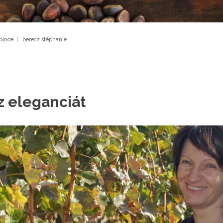
 pince
|
berecz stéphanie
 eleganciát