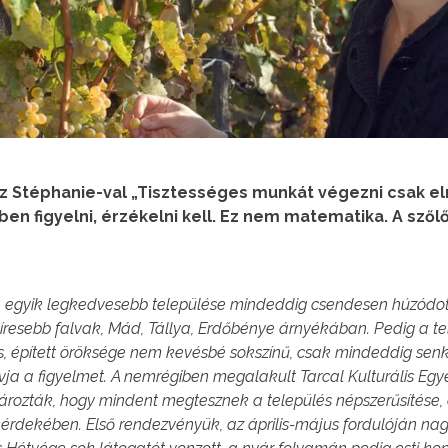
 Stéphanie-val „Tisztességes munkát végezni csak el
ben figyelni, érzékelni kell. Ez nem matematika. A szőlő
ja egyik legkedvesebb települése mindeddig csendesen húzódo
íresebb falvak, Mád, Tállya, Erdőbénye árnyékában. Pedig a te
 épített öröksége nem kevésbé sokszínű, csak mindeddig senk
hívja a figyelmet. A nemrégiben megalakult
Tarcal Kulturális Egy
rozták, hogy mindent megtesznek a település népszerűsítése, a
érdekében. Első rendezvényük, az április-május fordulóján nagy