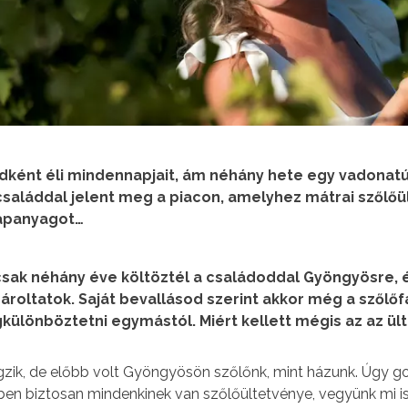
ként éli mindennapjait, ám néhány hete egy vadonatú
aláddal jelent meg a piacon, amelyhez mátrai szőlőü
lapanyagot…
 csak néhány éve költöztél a családoddal Gyöngyösre, 
ároltatok. Saját bevallásod szerint akkor még a szőlőf
ülönböztetni egymástól. Miért kellett mégis az az ül
gzik, de előbb volt Gyöngyösön szőlőnk, mint házunk. Úgy g
ben biztosan mindenkinek van szőlőültetvénye, vegyünk mi is