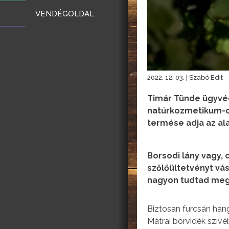
VENDÉGOLDAL
2022. 12. 03. | Szabó Edit
Timár Tünde ügyvéd
natúrkozmetikum-cs
termése adja az a
Borsodi lány vagy,
szőlőültetvényt vás
nagyon tudtad megk
Biztosan furcsán han
Mátrai borvidék szívé