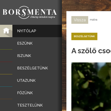
Vissza
mátra
NYITÓLAP
BESZÉLGETÜNK
ESZÜNK
A szőlő cs
ISZUNK
BESZÉLGETÜNK
UTAZUNK
FŐZÜNK
TESZTELÜNK