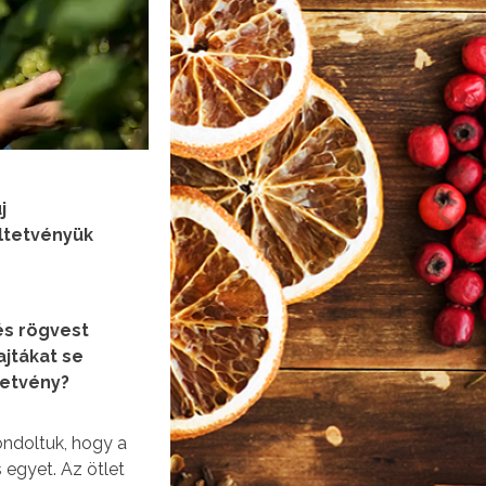
j
ltetvényük
és rögvest
ajtákat se
tetvény?
ondoltuk, hogy a
 egyet. Az ötlet