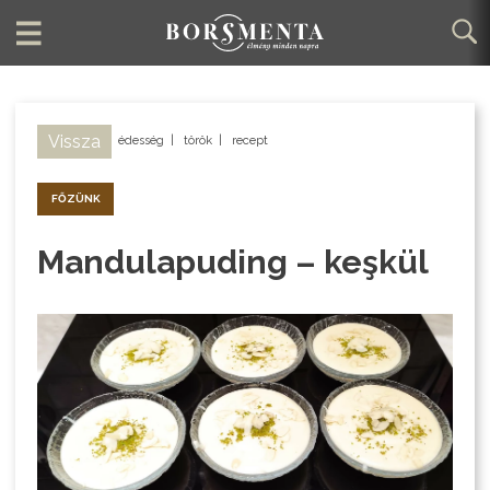
Vissza
édesség
|
török
|
recept
FŐZÜNK
Mandulapuding – keşkül