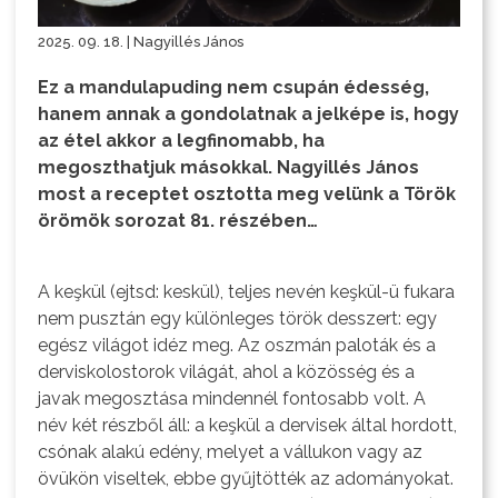
2025. 09. 18. | Nagyillés János
Ez a mandulapuding nem csupán édesség,
hanem annak a gondolatnak a jelképe is, hogy
az étel akkor a legfinomabb, ha
megoszthatjuk másokkal. Nagyillés János
most a receptet osztotta meg velünk a Török
örömök sorozat 81. részében…
A keşkül (ejtsd: keskül), teljes nevén keşkül-ü fukara
nem pusztán egy különleges török desszert: egy
egész világot idéz meg. Az oszmán paloták és a
derviskolostorok világát, ahol a közösség és a
javak megosztása mindennél fontosabb volt. A
név két részből áll: a keşkül a dervisek által hordott,
csónak alakú edény, melyet a vállukon vagy az
övükön viseltek, ebbe gyűjtötték az adományokat.