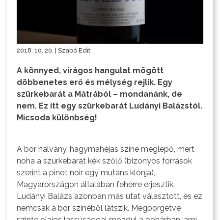
2018. 10. 20. | Szabó Edit
A könnyed, virágos hangulat mögött
döbbenetes erő és mélység rejlik. Egy
szürkebarát a Mátrából – mondanánk, de
nem. Ez itt egy szürkebarát Ludányi Balázstól.
Micsoda különbség!
A bor halvány, hagymahéjas színe meglepő, mert
noha a szürkebarát kék szőlő (bizonyos források
szerint a pinot noir egy mutáns klónja),
Magyarországon általában fehérre erjesztik.
Ludányi Balázs azonban más utat választott, és ez
nemcsak a bor színéből látszik. Megpörgetve
szinte olajos lassúsággal mozdul a pohárban, ami