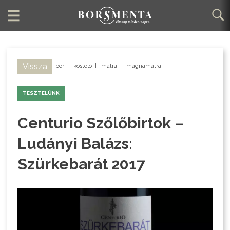
Vissza
bor
|
kóstoló
|
mátra
|
magnamátra
TESZTELÜNK
Centurio Szőlőbirtok –
Ludányi Balázs:
Szürkebarát 2017