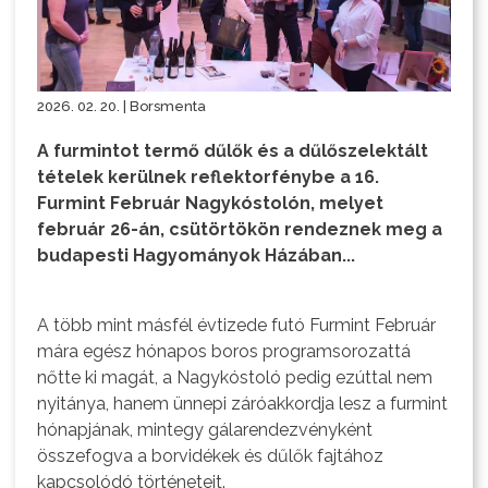
2026. 02. 20. | Borsmenta
A furmintot termő dűlők és a dűlőszelektált
tételek kerülnek reflektorfénybe a 16.
Furmint Február Nagykóstolón, melyet
február 26-án, csütörtökön rendeznek meg a
budapesti Hagyományok Házában...
A több mint másfél évtizede futó Furmint Február
mára egész hónapos boros programsorozattá
nőtte ki magát, a Nagykóstoló pedig ezúttal nem
nyitánya, hanem ünnepi záróakkordja lesz a furmint
hónapjának, mintegy gálarendezvényként
összefogva a borvidékek és dűlők fajtához
kapcsolódó történeteit.