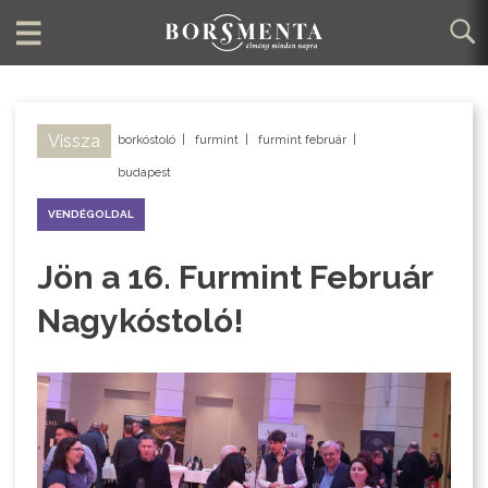
Vissza
borkóstoló
|
furmint
|
furmint február
|
budapest
VENDÉGOLDAL
Jön a 16. Furmint Február
Nagykóstoló!