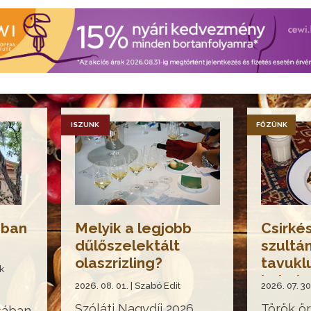
ISZUNK
FŐZÜNK
ában
Melyik a legjobb
Csirké
dűlőszelektált
szultá
olaszrizling?
tavukl
k
kebabı
2026. 08. 01. | Szabó Edit
2026. 07. 30
Szóláti Nagydíj 2026
Török ö
sában