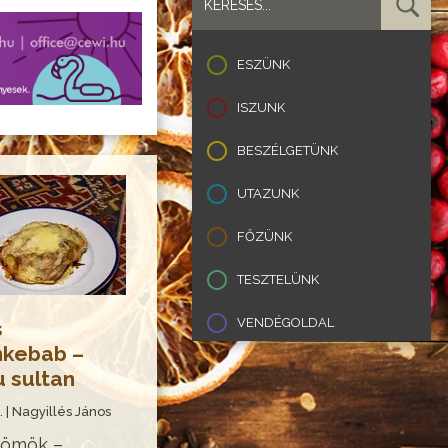
ESZÜNK
ISZUNK
BESZÉLGETÜNK
UTAZUNK
FŐZÜNK
TESZTELÜNK
VENDÉGOLDAL
s
nkebab –
u sultan
. | Nagyillés János
römök –