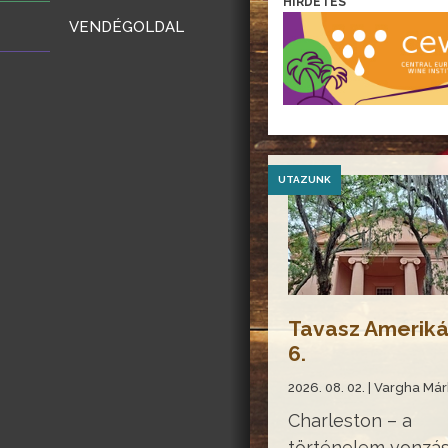
HIRDETÉS
VENDÉGOLDAL
UTAZUNK
Tavasz Amerik
6.
2026. 08. 02. | Vargha Már
Charleston – a
történelem vonzá