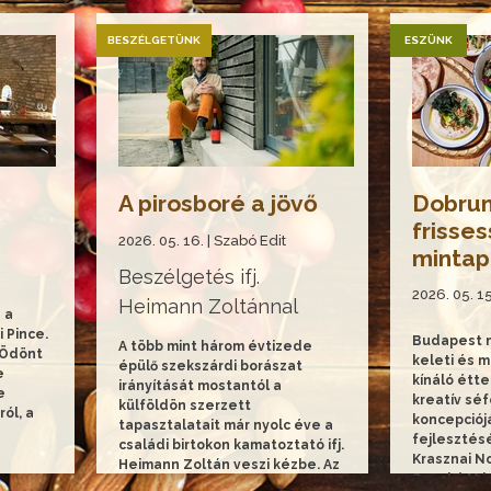
örömök sorozat 115. részében…
zabó
BESZÉLGETÜNK
ESZÜNK
A pirosboré a jövő
Dobrum
frisse
2026. 05. 16. | Szabó Edit
mintap
Beszélgetés ifj.
2026. 05. 1
Heimann Zoltánnal
 a
 Pince.
Budapest n
A több mint három évtizede
 Ödönt
keleti és 
épülő szekszárdi borászat
e
kínáló étt
irányítását mostantól a
e
kreatív séf
külföldön szerzett
ól, a
koncepciój
tapasztalatait már nyolc éve a
fejlesztés
családi birtokon kamatoztató ifj.
Krasznai No
Heimann Zoltán veszi kézbe. Az
Sramkó Már
új irányokról és a tervekről