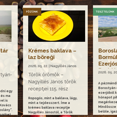
FŐZÜNK
TESZTELÜNK
tár
Krémes baklava –
Borosl
laz böreği
Borműh
Ezerjó
2026. 05. 22. | Nagyillés János
Brut N
2026. 05. 20
tyán-
Török örömök –
Nagyillés János török
A pázmándi
receptjei 115. rész
Borostyán-
dni egy
ezerjóból 
 és ma
hónapot pi
Ropogós, mint a baklava, lágy,
el is
megérkeze
mint a tejdesszert. Íme a
Kovács
Mindössze 
krémes baklava receptje
slány”.
belőle, iga
Nagyillés Jánostól, a Török
sgőket
érdemes m