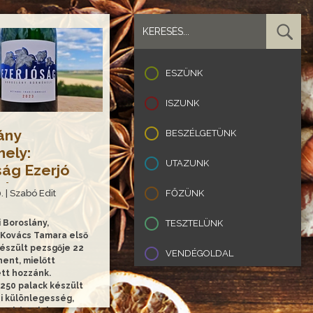
ESZÜNK
ISZUNK
ány
BESZÉLGETÜNK
ely:
UTAZUNK
ság Ezerjó
ature 2023
. | Szabó Edit
FŐZÜNK
 Boroslány,
TESZTELÜNK
Kovács Tamara első
készült pezsgője 22
VENDÉGOLDAL
hent, mielőtt
tt hozzánk.
250 palack készült
zi különlegesség,
egkóstolni…