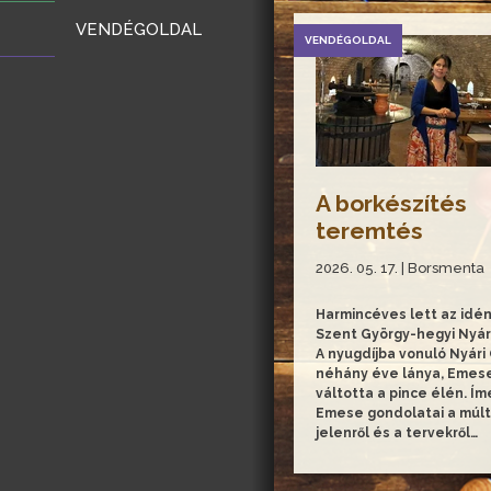
készít? Erről is mesélt S
VENDÉGOLDAL
Editnek…
VENDÉGOLDAL
A borkészítés
teremtés
2026. 05. 17. | Borsmenta
Harmincéves lett az idén
Szent György-hegyi Nyári
A nyugdíjba vonuló Nyári
néhány éve lánya, Emes
váltotta a pince élén. Ím
Emese gondolatai a múltr
jelenről és a tervekről…