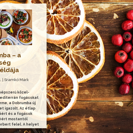
ba – a
sség
éldája
5. | Sramkó Márk
épszerű közel-
mediterrán fogásokat
erme, a Dobrumba új
et igazolt. Az étlap
áért és a fogások
éért mostantól
rbert felel. A helyet
k látogatta meg...