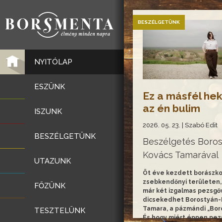
BESZÉLGETÜNK
NYITÓLAP
ESZÜNK
Ez a másfél hek
az én bulim
ISZUNK
2026. 05. 23. | Szabó Edit
BESZÉLGETÜNK
Beszélgetés Boros
Kovács Tamarával
UTAZUNK
Öt éve kezdett borászko
zsebkendőnyi területen,
FŐZÜNK
már két izgalmas pezsgőv
dicsekedhet Borostyán-
Tamara, a pázmándi „Boro
TESZTELÜNK
És hogy miért éppen pez