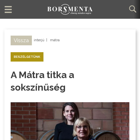
Vissza
interjú
|
mátra
BESZÉLGETÜNK
A Mátra titka a
sokszínűség