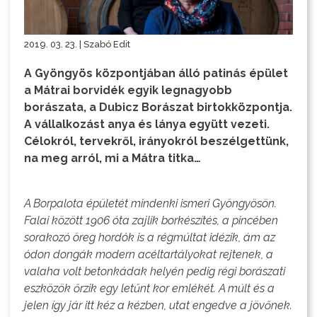
2019. 03. 23. | Szabó Edit
A Gyöngyös központjában álló patinás épület
a Mátrai borvidék egyik legnagyobb
borászata, a Dubicz Borászat birtokközpontja.
A vállalkozást anya és lánya együtt vezeti.
Célokról, tervekről, irányokról beszélgettünk,
na meg arról, mi a Mátra titka…
A Borpalota épületét mindenki ismeri Gyöngyösön.
Falai között 1906 óta zajlik borkészítés, a pincében
sorakozó öreg hordók is a régmúltat idézik, ám az
ódon dongák modern acéltartályokat rejtenek, a
valaha volt betonkádak helyén pedig régi borászati
eszközök őrzik egy letűnt kor emlékét. A múlt és a
jelen így jár itt kéz a kézben, utat engedve a jövőnek.