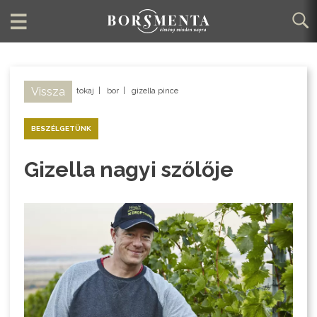
Vissza
tokaj
|
bor
|
gizella pince
BESZÉLGETÜNK
Gizella nagyi szőlője