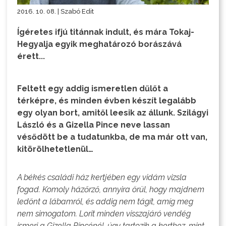
2016. 10. 08. | Szabó Edit
Ígéretes ifjú titánnak indult, és mára Tokaj-
Hegyalja egyik meghatározó borászává
érett...
Feltett egy addig ismeretlen dűlőt a
térképre, és minden évben készít legalább
egy olyan bort, amitől leesik az állunk. Szilágyi
László és a Gizella Pince neve lassan
vésődött be a tudatunkba, de ma már ott van,
kitörölhetetlenül…
A békés családi ház kertjében egy vidám vizsla
fogad. Komoly házőrző, annyira örül, hogy majdnem
ledönt a lábamról, és addig nem tágít, amíg meg
nem simogatom. Lorit minden visszajáró vendég
ismeri a Gizella Pincénél, úgy tartozik a kerthez, mint