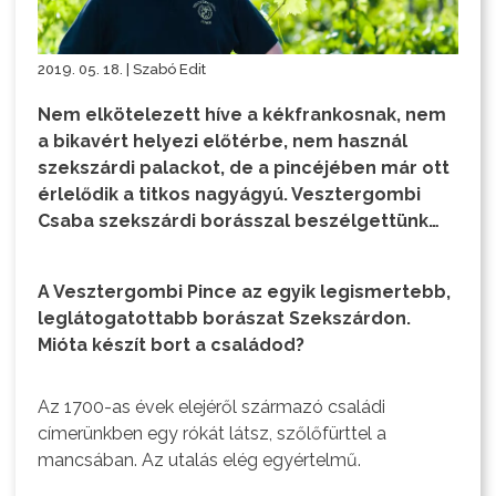
2019. 05. 18. | Szabó Edit
Nem elkötelezett híve a kékfrankosnak, nem
a bikavért helyezi előtérbe, nem használ
szekszárdi palackot, de a pincéjében már ott
érlelődik a titkos nagyágyú. Vesztergombi
Csaba szekszárdi borásszal beszélgettünk…
A Vesztergombi Pince az egyik legismertebb,
leglátogatottabb borászat Szekszárdon.
Mióta készít bort a családod?
Az 1700-as évek elejéről származó családi
címerünkben egy rókát látsz, szőlőfürttel a
mancsában. Az utalás elég egyértelmű.