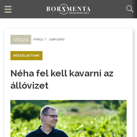
Vissza
interjú
|
szekszárd
BESZÉLGETÜNK
Néha fel kell kavarni az
állóvizet