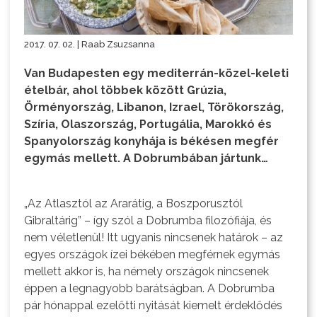
2017. 07. 02. | Raab Zsuzsanna
Van Budapesten egy mediterrán-közel-keleti
ételbár, ahol többek között Grúzia,
Örményország, Libanon, Izrael, Törökország,
Szíria, Olaszország, Portugália, Marokkó és
Spanyolország konyhája is békésen megfér
egymás mellett. A Dobrumbában jártunk…
„Az Atlasztól az Ararátig, a Boszporusztól
Gibraltárig” – így szól a Dobrumba filozófiája, és
nem véletlenül! Itt ugyanis nincsenek határok – az
egyes országok ízei békében megférnek egymás
mellett akkor is, ha némely országok nincsenek
éppen a legnagyobb barátságban. A Dobrumba
pár hónappal ezelőtti nyitását kiemelt érdeklődés