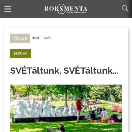
Vissza
mád
|
svét
ESZÜNK
SVÉTáltunk, SVÉTáltunk…