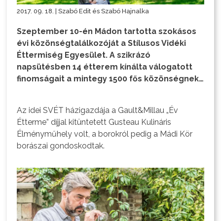
2017. 09. 18. | Szabó Edit és Szabó Hajnalka
Szeptember 10-én Mádon tartotta szokásos
évi közönségtalálkozóját a Stílusos Vidéki
Éttermiség Egyesület. A szikrázó
napsütésben 14 étterem kínálta válogatott
finomságait a mintegy 1500 fős közönségnek…
Az idei SVÉT házigazdája a Gault&Millau „Év
Étterme” díjjal kitüntetett Gusteau Kulináris
Élményműhely volt, a borokról pedig a Mádi Kör
borászai gondoskodtak.