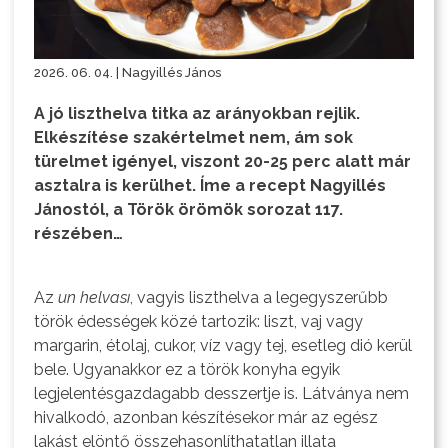
2026. 06. 04. | Nagyillés János
A jó liszthelva titka az arányokban rejlik.
Elkészítése szakértelmet nem, ám sok
türelmet igényel, viszont 20-25 perc alatt már
asztalra is kerülhet. Íme a recept Nagyillés
Jánostól, a Török örömök sorozat 117.
részében…
Az
un helvası
, vagyis liszthelva a legegyszerűbb
török édességek közé tartozik: liszt, vaj vagy
margarin, étolaj, cukor, víz vagy tej, esetleg dió kerül
bele. Ugyanakkor ez a török konyha egyik
legjelentésgazdagabb desszertje is. Látványa nem
hivalkodó, azonban készítésekor már az egész
lakást elöntő összehasonlíthatatlan illata