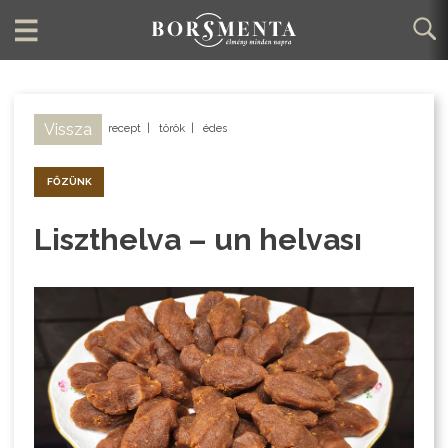
Vissza
recept
|
török
|
édes
FŐZÜNK
Liszthelva – un helvası