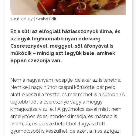
2018. 06. 07. | Szabó Edit
Ez a süti az elfoglalt háziasszonyok álma, és
az egyik legfinomabb nyári édesség.
Cseresznyével, meggyel, sőt áfonyával is
működik – mindig azt tegyük bele, aminek
éppen szezonja van…
Nem a nagyanyám receptje, de akár az is lehetne.
Nem kell nagy hűhót csapni körülötte, pár perc
alatt elkészül a tészta, és már mehet is a sütőbe. (A
legtöbb időt a cseresznye vagy a meggy
kimagozása viszi el.) A gyümölcs savai miatt nem
émelyítően édes, mindenki imádja, és másnap is
finom. Ja, és persze befőttből, fagyasztott
gyümölcsből is készülhet, de azért a friss az igazi.