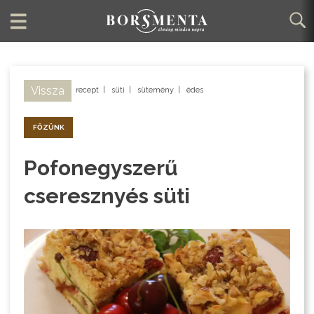
Vissza
recept
|
süti
|
sütemény
|
édes
FŐZÜNK
Pofonegyszerű
cseresznyés süti