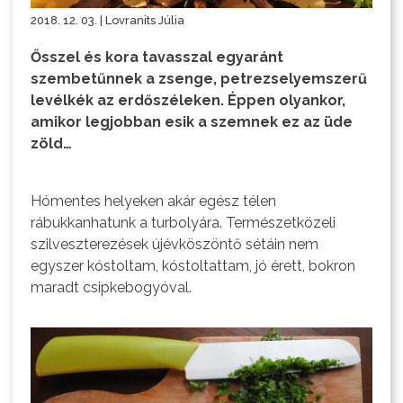
2018. 12. 03. | Lovranits Júlia
Ősszel és kora tavasszal egyaránt
szembetűnnek a zsenge, petrezselyemszerű
levélkék az erdőszéleken. Éppen olyankor,
amikor legjobban esik a szemnek ez az üde
zöld…
Hómentes helyeken akár egész télen
rábukkanhatunk a turbolyára. Természetközeli
szilveszterezések újévköszöntő sétáin nem
egyszer kóstoltam, kóstoltattam, jó érett, bokron
maradt csipkebogyóval.