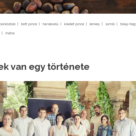
borkóstoló
|
bott pince
|
hárslevelű
|
kikelet pince
|
lenkey
|
somló
|
tokaj-heg
|
mátra
k van egy története