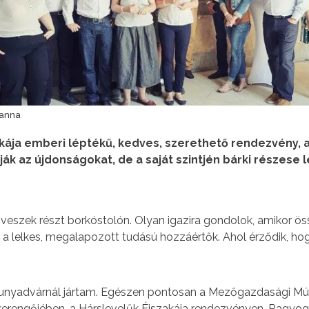
sanna
kája emberi léptékű, kedves, szerethető rendezvény, a
ák az újdonságokat, de a saját szintjén bárki részese l
veszek részt borkóstolón. Olyan igazira gondolok, amikor ö
a lelkes, megalapozott tudású hozzáértők. Ahol érződik, ho
hunyadvárnál jártam. Egészen pontosan a Mezőgazdasági Mú
 kerengőjében, a Hárslevelűk Éjszakája rendezvényen. Ragyog