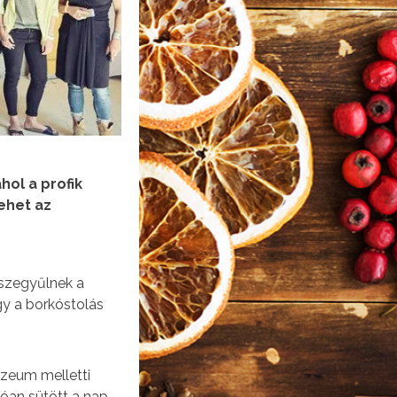
hol a profik
ehet az
sszegyűlnek a
gy a borkóstolás
zeum melletti
óan sütött a nap