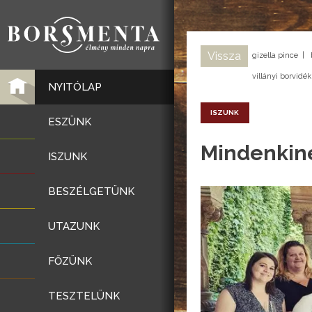
Vissza
gizella pince
|
villányi borvidék
NYITÓLAP
ISZUNK
ESZÜNK
Mindenkine
ISZUNK
BESZÉLGETÜNK
UTAZUNK
FŐZÜNK
TESZTELÜNK