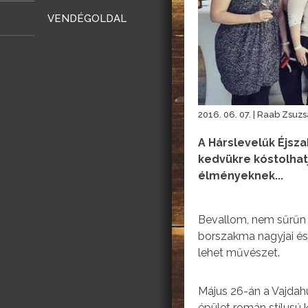
VENDÉGOLDAL
2016. 06. 07. | Raab Zsuz
A Hárslevelűk Éjsza
kedvükre kóstolhatj
élményeknek...
Bevallom, nem sűrűn 
borszakma nagyjai és 
lehet művészet.
Május 26-án a Vajda
épület román stílusú