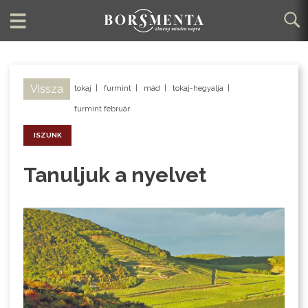
Vissza
tokaj
|
furmint
|
mád
|
tokaj-hegyalja
|
furmint február
ISZUNK
Tanuljuk a nyelvet