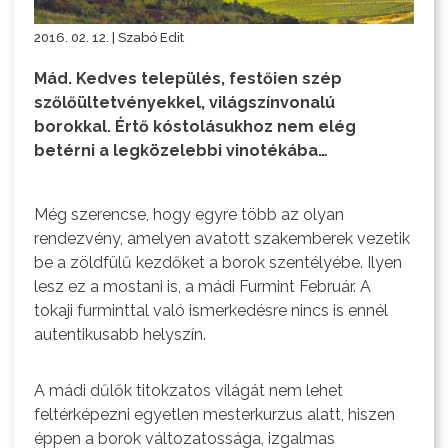
2016. 02. 12. | Szabó Edit
Mád. Kedves település, festőien szép
szőlőültetvényekkel, világszínvonalú
borokkal. Értő kóstolásukhoz nem elég
betérni a legközelebbi vinotékába…
Még szerencse, hogy egyre több az olyan
rendezvény, amelyen avatott szakemberek vezetik
be a zöldfülű kezdőket a borok szentélyébe. Ilyen
lesz ez a mostani is, a mádi Furmint Február. A
tokaji furminttal való ismerkedésre nincs is ennél
autentikusabb helyszín.
A mádi dűlők titokzatos világát nem lehet
feltérképezni egyetlen mesterkurzus alatt, hiszen
éppen a borok változatossága, izgalmas