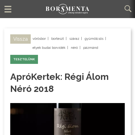
Vissza
vörösbor
|
borteszt
|
száraz
|
gyümölcsös
|
etyek budai borvidék
|
néró
|
pázmánd
TESZTELÜNK
ApróKertek: Régi Álom
Néró 2018