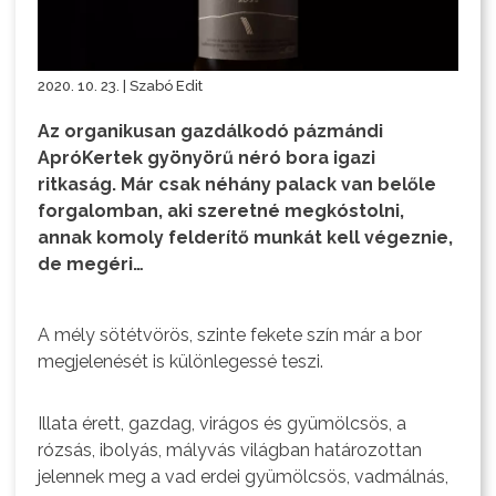
2020. 10. 23. | Szabó Edit
Az organikusan gazdálkodó pázmándi
ApróKertek gyönyörű néró bora igazi
ritkaság. Már csak néhány palack van belőle
forgalomban, aki szeretné megkóstolni,
annak komoly felderítő munkát kell végeznie,
de megéri…
A mély sötétvörös, szinte fekete szín már a bor
megjelenését is különlegessé teszi.
Illata érett, gazdag, virágos és gyümölcsös, a
rózsás, ibolyás, mályvás világban határozottan
jelennek meg a vad erdei gyümölcsös, vadmálnás,