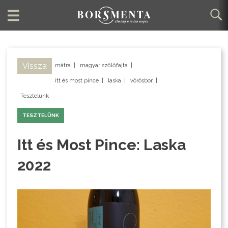
Vissza
mátra
|
magyar szőlőfajta
|
itt és most pince
|
laska
|
vörösbor
|
Tesztelünk
TESZTELÜNK
Itt és Most Pince: Laska
2022