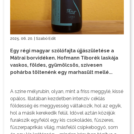
2025. 06. 20. | Szabó Edit
Egy régi magyar szőlőfajta újjászületése a
Mátrai borvidéken. Hofmann Tiborék laskája
vaskos, földes, gyümölcsös, szívesen
pohárba töltenénk egy marhasült mellé...
A színe mélyrubin, olyan, mint a friss meggylé, kissé
opálos. Illatában kezdetben intenzív céklás
földesség és meggyesség váltakozik, hol az egyik,
hol a másik kerekedik felül. Idővel aztán közéjük
furakszik egyfelől egy kis csokoládés, fűszeres,
fűszerpaprikás világ, másfelől csipkebogyó, som