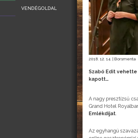
VENDÉGOLDAL
2018. 12. 14. | Borsmenta
Szabó Edit vehette
kapott…
A nagy presztízsű cs
Grand Hotel Royalba
Emlékdíjat
.
Az egyhangú szavazá