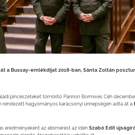
 át a Bussay-emlékdíjat 2018-ban, Sánta Zoltán posztu
aládi pincészeteket tömörítő Pannon Bormíves Céh december 
n rendezett hagyományos karácsonyi ünnepségén adta át a
s eredményeként az elismerést az idén
Szabó Edit újságír