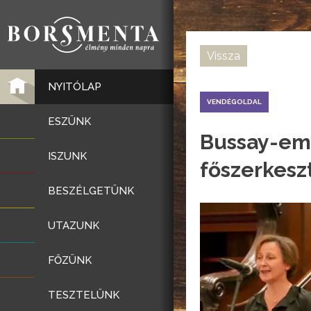
Vissza
NYITÓLAP
VENDÉGOLDAL
ESZÜNK
Bussay-eml
ISZUNK
főszerkesz
BESZÉLGETÜNK
UTAZUNK
FŐZÜNK
TESZTELÜNK