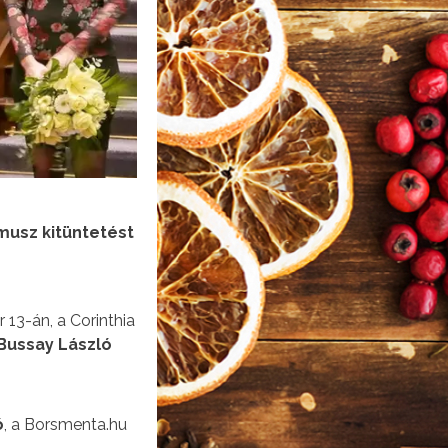
musz kitüntetést
13-án, a Corinthia
Bussay László
ó
, a Borsmenta.hu