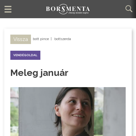
Vissza
bott pince
|
bottszerda
VENDÉGOLDAL
Meleg január