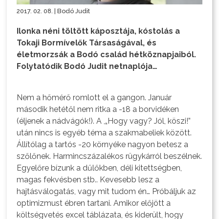
2017. 02. 08. | Bodó Judit
Ilonka néni töltött káposztája, kóstolás a
Tokaji Bormívelők Társaságával, és
életmorzsák a Bodó család hétköznapjaiból.
Folytatódik Bodó Judit netnaplója…
Nem a hőmérő romlott el a gangon. Január
második hetétől nem ritka a -18 a borvidéken
(éljenek a nádvágók!). A ,„Hogy vagy? Jól, köszi!”
után nincs is egyéb téma a szakmabeliek között.
Állítólag a tartós -20 környéke nagyon betesz a
szőlőnek. Harmincszázalékos rügykárról beszélnek.
Egyelőre bízunk a dűlőkben, déli kitettségben,
magas fekvésben stb.. Kevesebb lesz a
hajtásválogatás, vagy mit tudom én… Próbáljuk az
optimizmust ébren tartani. Amikor előjött a
költségvetés excel táblázata, és kiderült, hogy