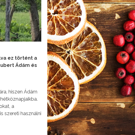
va ez történt a
hubert Ádám és
ára, hiszen Ádám
hétköznapjaikba.
okat, a
s szereti használni