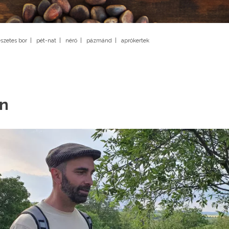
szetes bor
|
pét-nat
|
néró
|
pázmánd
|
aprókertek
án