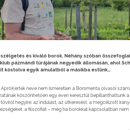
szélgetés és kiváló borok. Néhány szóban összefoglal
lub pázmándi túrájának negyedik állomásán, ahol Sc
it kóstolva egyik ámulatból a másikba estünk…
 ApróKertek neve nem ismeretlen a Borsmenta olvasói szám
atának köszönhetően egy éven keresztül bepillanthattunk a 
öviről hegyire: az indulást, az útkeresést, a megcélzott irány
zségeket, a filozófiát – még ha borokkal kapcsolatban nem i