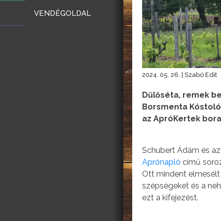
VENDÉGOLDAL
2024. 05. 26. | Szabó Edit
Dűlőséta, remek be
Borsmenta Kóstolók
az ApróKertek bora
Schubert Ádám és az
Aprónapló
című soroz
Ott mindent elmesélt t
szépségeket és a nehé
ezt a kifejezést.