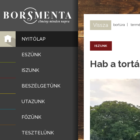
Vissza
bortúra
|
termé
NYITÓLAP
ISZUNK
ESZÜNK
Hab a tort
ISZUNK
BESZÉLGETÜNK
UTAZUNK
FŐZÜNK
TESZTELÜNK