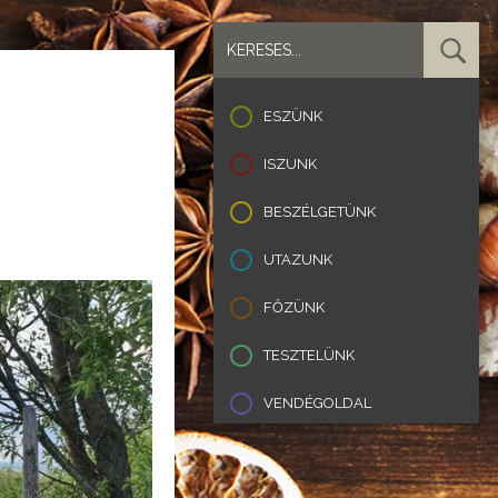
ESZÜNK
ISZUNK
BESZÉLGETÜNK
UTAZUNK
FŐZÜNK
TESZTELÜNK
VENDÉGOLDAL