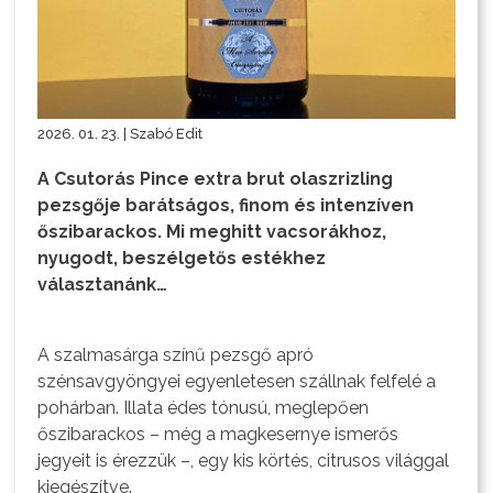
2026. 01. 23. | Szabó Edit
A Csutorás Pince extra brut olaszrizling
pezsgője barátságos, finom és intenzíven
őszibarackos. Mi meghitt vacsorákhoz,
nyugodt, beszélgetős estékhez
választanánk…
A szalmasárga színű pezsgő apró
szénsavgyöngyei egyenletesen szállnak felfelé a
pohárban. Illata édes tónusú, meglepően
őszibarackos – még a magkesernye ismerős
jegyeit is érezzük –, egy kis körtés, citrusos világgal
kiegészítve.