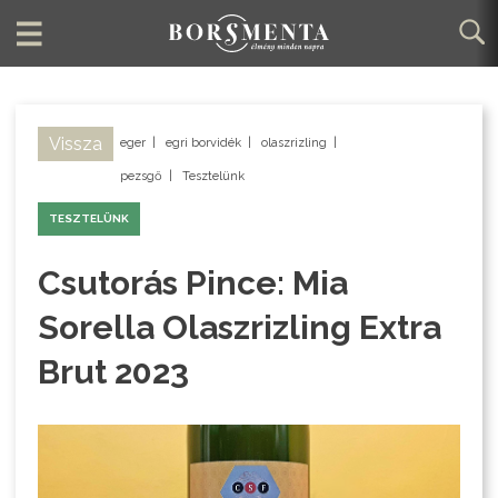
Vissza
eger
|
egri borvidék
|
olaszrizling
|
pezsgő
|
Tesztelünk
TESZTELÜNK
Csutorás Pince: Mia
Sorella Olaszrizling Extra
Brut 2023