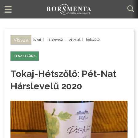
Vissza
tokaj
|
hárslevelű
|
pét-nat
|
hétszőlő
TESZTELÜNK
Tokaj-Hétszőlő: Pét-Nat
Hárslevelű 2020