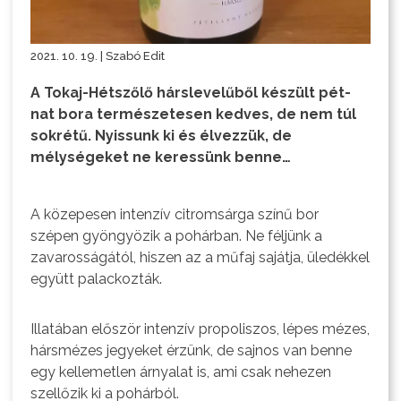
2021. 10. 19. | Szabó Edit
A Tokaj-Hétszőlő hárslevelűből készült pét-
nat bora természetesen kedves, de nem túl
sokrétű. Nyissunk ki és élvezzük, de
mélységeket ne keressünk benne…
A közepesen intenzív citromsárga színű bor
szépen gyöngyözik a pohárban. Ne féljünk a
zavarosságától, hiszen az a műfaj sajátja, üledékkel
együtt palackozták.
Illatában először intenzív propoliszos, lépes mézes,
hársmézes jegyeket érzünk, de sajnos van benne
egy kellemetlen árnyalat is, ami csak nehezen
szellőzik ki a pohárból.