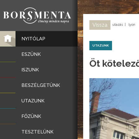
Vissza
utazás
|
lyon
NYITÓLAP
UTAZUNK
ESZÜNK
Öt kötelez
ISZUNK
BESZÉLGETÜNK
UTAZUNK
FŐZÜNK
TESZTELÜNK