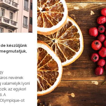
 de készüljünk
 megmutatjuk,
gy
város nevének
 valamelyik lyoni
zik, az egykori
i. A
k Olympique-ot