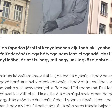
k
len fapados járattal kényelmesen eljuthatunk Lyonba,
os felfedezésére egy hétvége nem lesz elegendő. Most
nyi időbe, és azt is, hogy mit hagyjunk legközelebbre…
intás közvélemény-kutatást, de erős a gyanúnk, hogy ha e
ozó honfitársunktól megkérdeznénk, hogy mi jut eszébe a 
rangosabb szakácsversenyét, a Bocuse d’Ort mondaná. Esetleg
mával készült ételt. Ha az illető a pénzügyi szektorban dolgo
1993-ban csőd szélére került Crédit Lyonnais nevét is említhet
an, hogy a város futballcsapatát, a hétszeres francia bajno