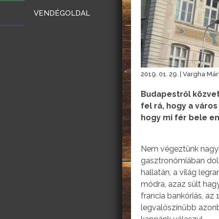
VENDÉGOLDAL
2019. 01. 29. | Vargha Már
Budapestről közvet
fel rá, hogy a vár
hogy mi fér bele en
Nem végeztünk nagym
gasztronómiában dolg
hallatán, a világ leg
módra, azaz sült hagy
francia bankóriás, az 
legvalószínűbb azonb