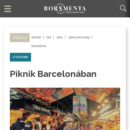
Vissza
borbár
|
bor
|
piac
|
spanyolország
|
barcelona
UTAZUNK
Piknik Barcelonában