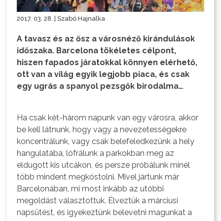
2017. 03. 28. | Szabó Hajnalka
A tavasz és az ősz a városnéző kirándulások
időszaka. Barcelona tökéletes célpont,
hiszen fapados járatokkal könnyen elérhető,
ott van a világ egyik legjobb piaca, és csak
egy ugrás a spanyol pezsgők birodalma…
Ha csak két-három napunk van egy városra, akkor
be kell látnunk, hogy vagy a nevezetességekre
koncentrálunk, vagy csak belefeledkezünk a hely
hangulatába, lófrálunk a parkokban meg az
eldugott kis utcákon, és persze próbálunk minél
több mindent megkóstolni. Mivel jártunk már
Barcelonában, mi most inkább az utóbbi
megoldást választottuk. Élveztük a márciusi
napsütést, és igyekeztünk belevetni magunkat a