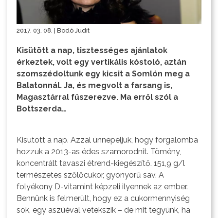
2017. 03. 08. | Bodó Judit
Kisütött a nap, tisztességes ajánlatok
érkeztek, volt egy vertikális kóstoló, aztán
szomszédoltunk egy kicsit a Somlón meg a
Balatonnál. Ja, és megvolt a farsang is,
Magasztárral fűszerezve. Ma erről szól a
Bottszerda…
Kisütött a nap. Azzal ünnepeljük, hogy forgalomba
hozzuk a 2013-as édes szamorodnit. Tömény,
koncentrált tavaszi étrend-kiegészítő. 151,9 g/l
természetes szőlőcukor, gyönyörű sav. A
folyékony D-vitamint képzeli ilyennek az ember.
Bennünk is felmerült, hogy ez a cukormennyiség
sok, egy aszúéval vetekszik – de mit tegyünk, ha