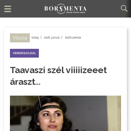
Vissza
tokaj
|
bott pince
|
bottszerda
VENDÉGOLDAL
Taavaszi szél viiiiizeeet
áraszt…