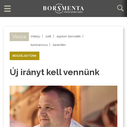
Vissza
interjú
|
svét
|
soproni borvidék
|
koronavírus
|
karantén
BESZÉLGETÜNK
Új irányt kell vennünk