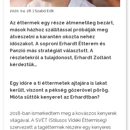
2020. 04. 28. | Szabó Edit
Az éttermek egy része átmenetileg bezárt,
mások házhoz szállítással próbálják meg
átvészelni a karantén okozta nehéz
időszakot. A soproni Erhardt Étterem és
Panzió más stratégiát választott. A
részletekről a tulajdonost, Erhardt Zoltánt
kérdeztük…
Egy időre a ti éttermetek ajtajára is lakat
került, viszont a pékség gőzerővel pörög.
Mióta süttök kenyeret az Erhardtban?
2018-ban ismerkedtem meg a kovászos kenyerek
világával. A SVÉT (Stílusos Vidéki Éttermiség)
szervezett a tagéttermek részére egy kenyeres