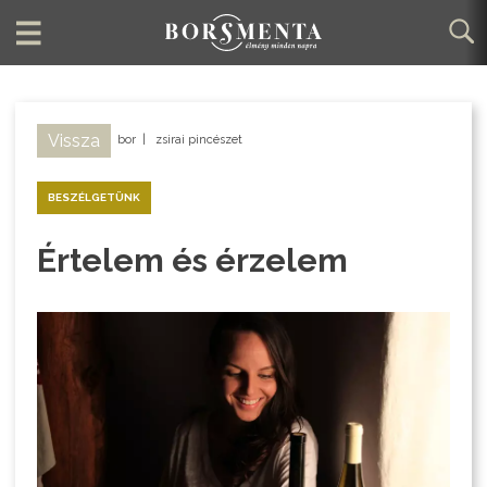
Vissza
bor
|
zsirai pincészet
BESZÉLGETÜNK
Értelem és érzelem