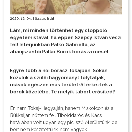
2020. 12. 05. | Szabó Edit
Lám, mi minden történhet egy stoppoló
egyetemistával, ha éppen Szepsy István veszi
fel! Interjúnkban Palkó Gabriella, az
abaújszántói Palkó Borok borásza mesél…
Egyre több a női borász Tokajban. Sokan
közülük a szülői hagyományt folytatják,
mások egészen más területről érkeztek a
borok közelébe. Te melyik tábort erősíted?
Én nem Tokaj-Hegyalján, hanem Miskolcon és a
Bükkalján nőttem fel. Tibolddaróc és Kács
határában volt ugyan egy pici szőlőterületünk, de
bort nem készítettünk, nem vagyok