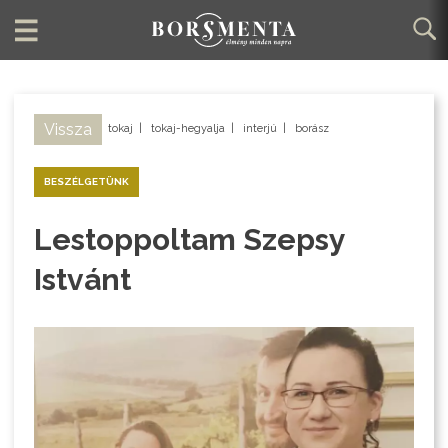
Vissza
tokaj
|
tokaj-hegyalja
|
interjú
|
borász
BESZÉLGETÜNK
Lestoppoltam Szepsy
Istvánt