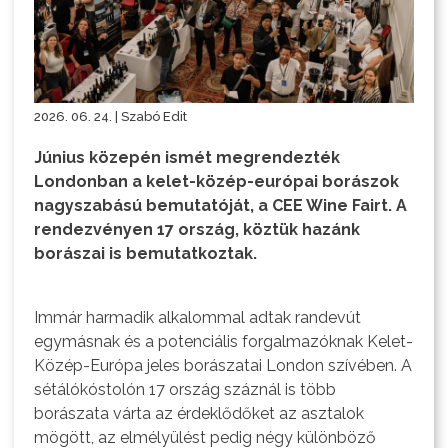
2026. 06. 24. | Szabó Edit
Június közepén ismét megrendezték
Londonban a kelet-közép-európai borászok
nagyszabású bemutatóját, a CEE Wine Fairt. A
rendezvényen 17 ország, köztük hazánk
borászai is bemutatkoztak.
Immár harmadik alkalommal adtak randevút
egymásnak és a potenciális forgalmazóknak Kelet-
Közép-Európa jeles borászatai London szívében. A
sétálókóstolón 17 ország száznál is több
borászata várta az érdeklődőket az asztalok
mögött, az elmélyülést pedig négy különböző