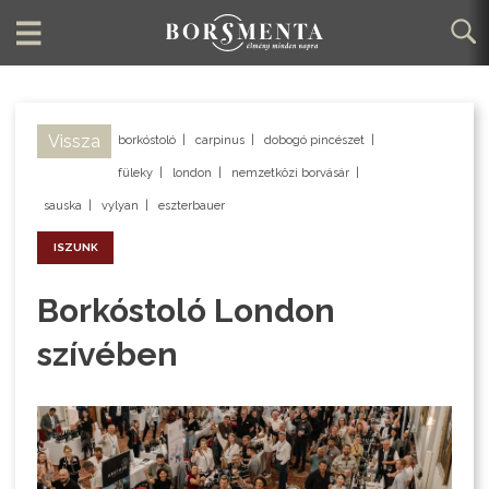
Vissza
borkóstoló
|
carpinus
|
dobogó pincészet
|
füleky
|
london
|
nemzetközi borvásár
|
sauska
|
vylyan
|
eszterbauer
ISZUNK
Borkóstoló London
szívében