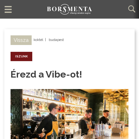
Vissza
koktél
|
budapest
ISZUNK
Érezd a Vibe-ot!