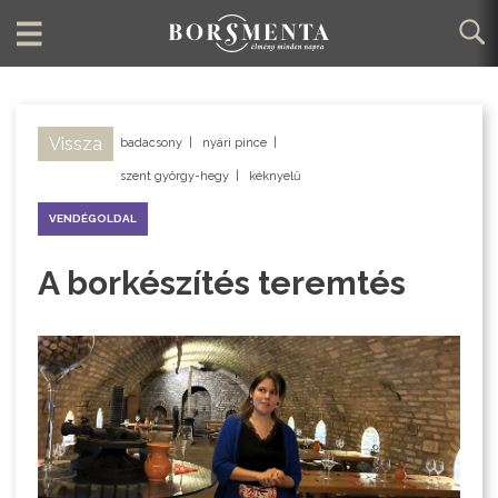
Vissza
badacsony
|
nyári pince
|
szent györgy-hegy
|
kéknyelű
VENDÉGOLDAL
A borkészítés teremtés