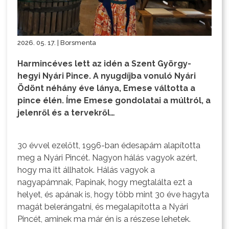
2026. 05. 17. | Borsmenta
Harmincéves lett az idén a Szent György-
hegyi Nyári Pince. A nyugdíjba vonuló Nyári
Ödönt néhány éve lánya, Emese váltotta a
pince élén. Íme Emese gondolatai a múltról, a
jelenről és a tervekről…
30 évvel ezelőtt, 1996-ban édesapám alapította
meg a Nyári Pincét. Nagyon hálás vagyok azért,
hogy ma itt állhatok. Hálás vagyok a
nagyapámnak, Papinak, hogy megtalálta ezt a
helyet, és apának is, hogy több mint 30 éve hagyta
magát belerángatni, és megalapította a Nyári
Pincét, aminek ma már én is a részese lehetek.