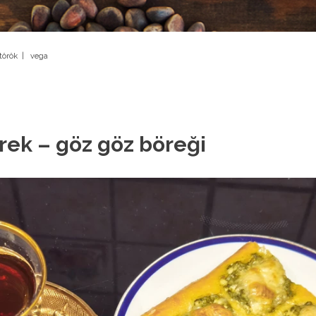
török
|
vega
ek – göz göz böreği