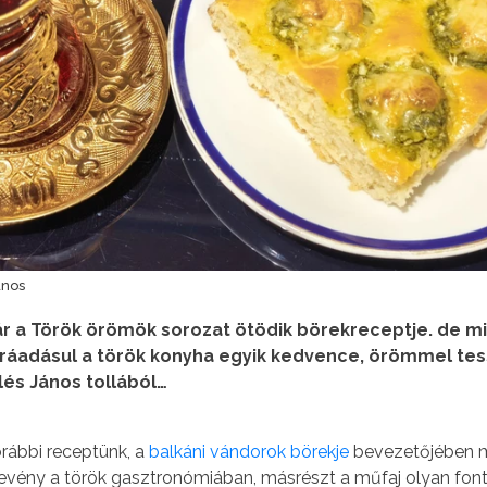
ános
 a Török örömök sorozat ötödik börekreceptje. de mi
ráadásul a török konyha egyik kedvence, örömmel tes
llés János tollából…
orábbi receptünk, a
balkáni vándorok börekje
bevezetőjében má
övevény a török gasztronómiában, másrészt a műfaj olyan fo