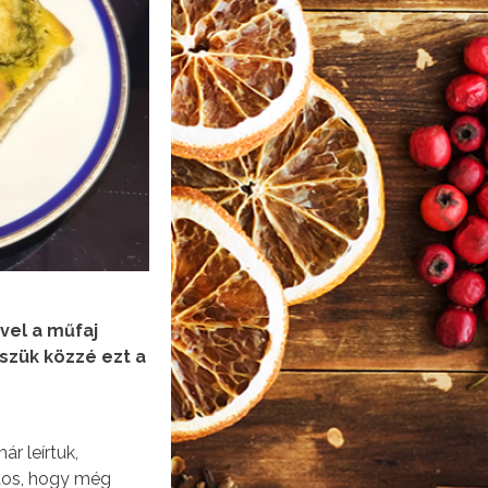
vel a műfaj
szük közzé ezt a
r leírtuk,
ntos, hogy még