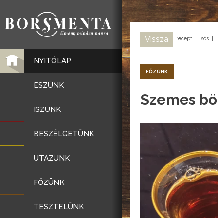
Vissza
recept
|
sós
|
NYITÓLAP
FŐZÜNK
ESZÜNK
Szemes bör
ISZUNK
BESZÉLGETÜNK
UTAZUNK
FŐZÜNK
TESZTELÜNK