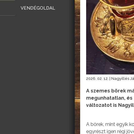
VENDÉGOLDAL
2026. 02. 12. | Nagyillés J
A szemes börek már
megunhatatlan, és 
változatot is Nagyi
A börek, mint egyik k
egyrészt igen régi j