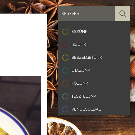
ESZÜNK
ISZUNK
BESZÉLGETÜNK
UTAZUNK
FŐZÜNK
TESZTELÜNK
VENDÉGOLDAL