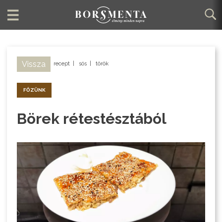
Vissza
recept
|
sós
|
török
FŐZÜNK
Börek rétestésztából