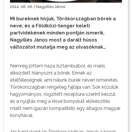
2024. 06. 06. | Nagyillés János
Mi bureknek hívjuk, Törökországban börek a
neve, és a Földközi-tenger keleti
partvidékének minden pontján ismerik.
Nagyillés János most a darált húsos
változatot mutatja meg az olvasóknak…
Nemrég jöttem haza Isztambulból, és máris
elkezdett hiányozni a börek. Ennek az
ételféleségnek, ami nálunk burek néven ismeretes,
Törökországban rengeteg fajtája van. Sok közülük
hagyományos, rögzített receptúra szerint készül,
és a nyújtás meg a kissé bonyolult előkészítés
miatt nem igazán kompatibilis egy átlagos magyar
konyhával.
Aki turistaként jár Törökországban, annak a börek