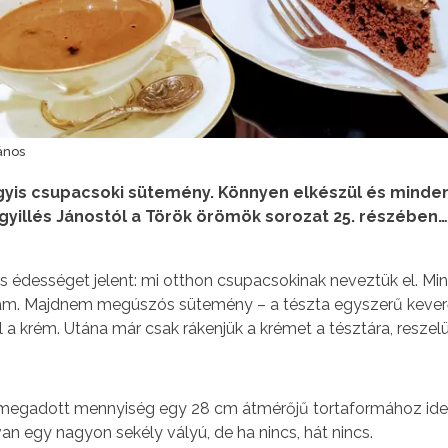
János
agyis csupacsoki sütemény. Könnyen elkészül és mindenk
gyillés Jánostól a Török örömök sorozat 25. részében…
s édességet jelent: mi otthon csupacsokinak neveztük el. Min
am. Majdnem megúszós sütemény – a tészta egyszerű keverő
 a krém. Utána már csak rákenjük a krémet a tésztára, reszelün
 megadott mennyiség egy 28 cm átmérőjű tortaformához ideál
n egy nagyon sekély vályú, de ha nincs, hát nincs.