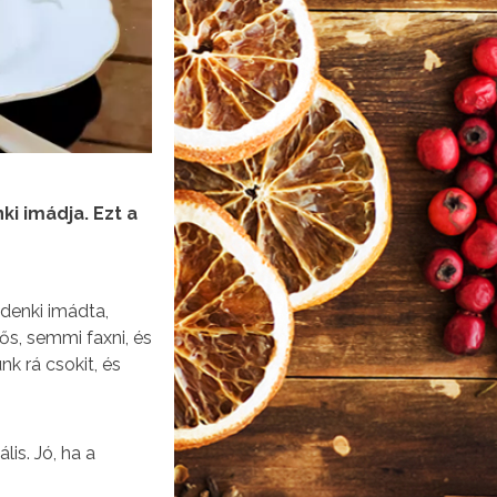
i imádja. Ezt a
denki imádta,
s, semmi faxni, és
k rá csokit, és
is. Jó, ha a