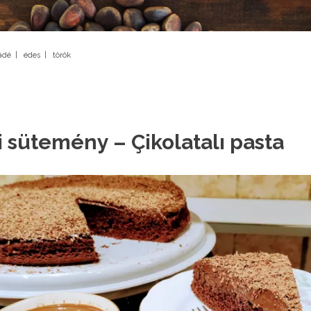
ádé
|
édes
|
török
 sütemény – Çikolatalı pasta