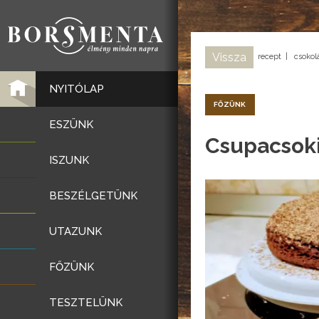
Vissza
recept
|
csokol
NYITÓLAP
FŐZÜNK
ESZÜNK
Csupacsoki
ISZUNK
BESZÉLGETÜNK
UTAZUNK
FŐZÜNK
TESZTELÜNK