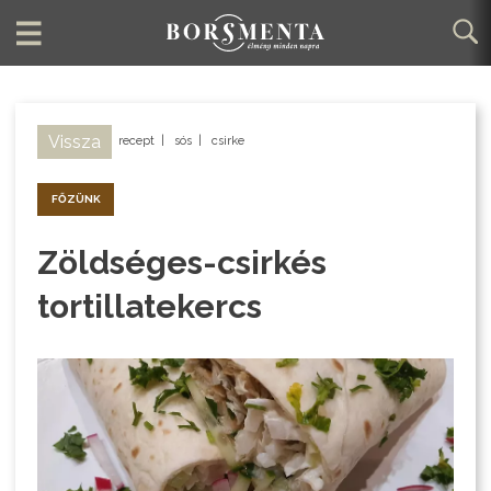
Vissza
recept
|
sós
|
csirke
FŐZÜNK
Zöldséges-csirkés
tortillatekercs