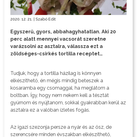
2020. 12. 21. | Szabó Edit
Egyszerű, gyors, abbahagyhatatlan. Aki 20
perc alatt mennyei vacsorát szeretne
varázsolni az asztalra, válassza ezt a
zöldséges-csirkés tortilla receptet…
Tudjuk, hogy a tortilla házilag is könnyen
elkészíthető, én mégis mindig beteszek a
kosaramba egy csomaggal, ha meglátom a
boltban. Így, hogy nem nekem kell a tésztát
gyúrnom és nyújtanom, sokkal gyakrabban kerül az
asztalra ez a valóban ízletes fogás.
Az igazi szezonja persze a nyár és az ősz, de
szerencsére minden évszakban elkészíthető,