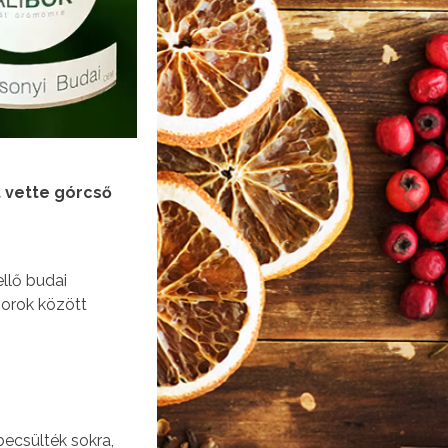
t vette górcső
llő budai
sorok között
becsülték sokra,