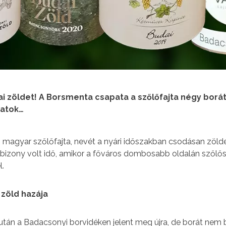
ai zöldet! A Borsmenta csapata a szőlőfajta négy borá
latok…
 magyar szőlőfajta, nevét a nyári időszakban csodásan zölde
 bizony volt idő, amikor a főváros dombosabb oldalán szőlő
l.
 zöld hazája
z után a Badacsonyi borvidéken jelent meg újra, de borát nem 