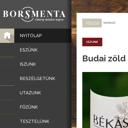
Vissza
borteszt
NYITÓLAP
ISZUNK
ESZÜNK
Budai zöld
ISZUNK
BESZÉLGETÜNK
UTAZUNK
FŐZÜNK
TESZTELÜNK