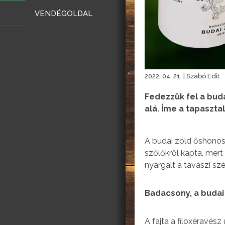
VENDÉGOLDAL
2022. 04. 21. | Szabó Edit
Fedezzük fel a bud
alá. Íme a tapaszta
A budai zöld őshonos
szőlőkről kapta, mert
nyargalt a tavaszi szé
Badacsony, a budai
A fajta a filoxéravés