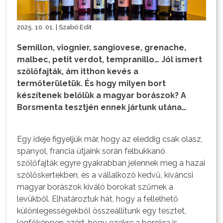
2025. 10. 01. | Szabó Edit
Semillon, viognier, sangiovese, grenache,
malbec, petit verdot, tempranillo… Jól ismert
szőlőfajták, ám itthon kevés a
termőterületük. És hogy milyen bort
készítenek belőlük a magyar borászok? A
Borsmenta tesztjén ennek jártunk utána…
Egy ideje figyeljük már, hogy az eleddig csak olasz,
spanyol, francia útjaink során felbukkanó
szőlőfajták egyre gyakrabban jelennek meg a hazai
szőlőskertekben, és a vállalkozó kedvű, kíváncsi
magyar borászok kiváló borokat szűrnek a
levükből. Elhatároztuk hát, hogy a fellelhető
különlegességekből összeállítunk egy tesztet,
legfőképpen azért, hogy ezekre a borokra is