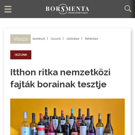
Vissza
borteszt
|
Iszunk
|
vörösbor
|
fehérbor
ISZUNK
Itthon ritka nemzetközi
fajták borainak tesztje