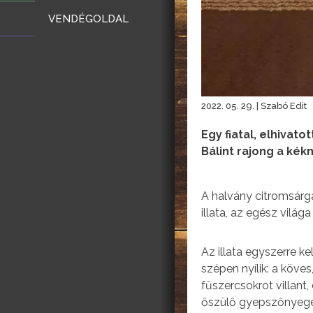
VENDÉGOLDAL
2022. 05. 29. | Szabó Edit
Egy fiatal, elhivat
Bálint rajong a kék
A halvány citromsárga
illata, az egész világ
Az illata egyszerre k
szépen nyílik: a köve
fűszercsokrot villant
őszülő gyepszőnyege