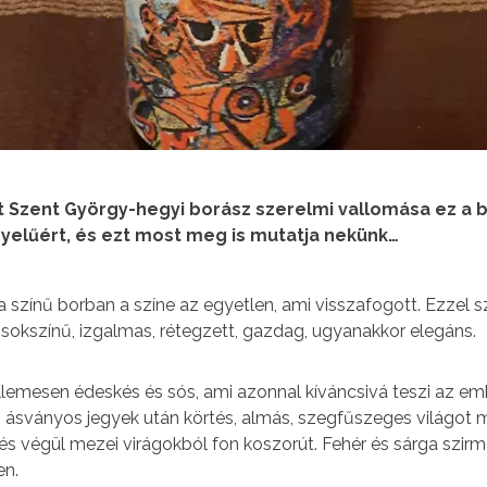
ott Szent György-hegyi borász szerelmi vallomása ez a b
nyelűért, és ezt most meg is mutatja nekünk…
 színű borban a színe az egyetlen, ami visszafogott. Ezzel 
a sokszínű, izgalmas, rétegzett, gazdag, ugyanakkor elegáns.
ellemesen édeskés és sós, ami azonnal kíváncsivá teszi az e
s, ásványos jegyek után körtés, almás, szegfűszeges világot m
, és végül mezei virágokból fon koszorút. Fehér és sárga szi
n.