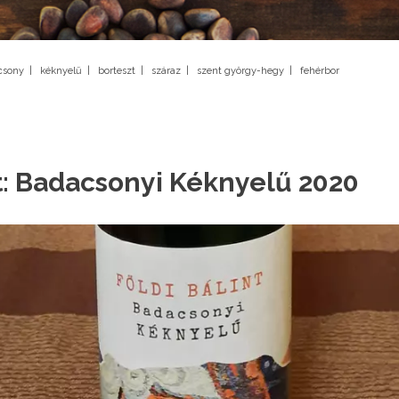
csony
|
kéknyelű
|
borteszt
|
száraz
|
szent györgy-hegy
|
fehérbor
nt: Badacsonyi Kéknyelű 2020