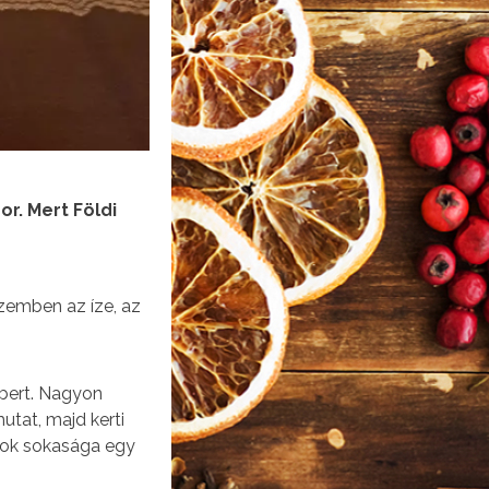
or. Mert Földi
szemben az íze, az
mbert. Nagyon
utat, majd kerti
rmok sokasága egy