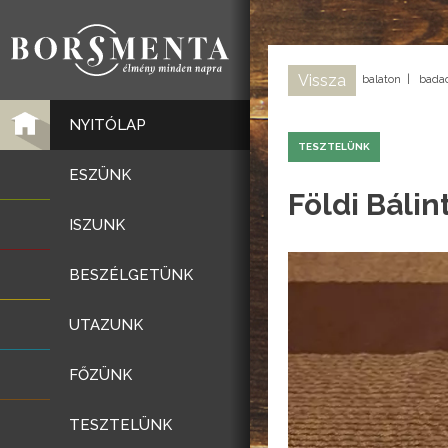
Vissza
balaton
|
bada
NYITÓLAP
TESZTELÜNK
ESZÜNK
Földi Báli
ISZUNK
BESZÉLGETÜNK
UTAZUNK
FŐZÜNK
TESZTELÜNK