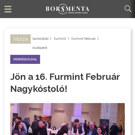
Vissza
borkóstoló
|
furmint
|
furmint február
|
budapest
VENDÉGOLDAL
Jön a 16. Furmint Február
Nagykóstoló!