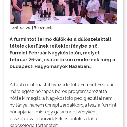
2026. 02. 20. | Borsmenta
A furmintot termő dűlők és a dűlőszelektált
tételek kerülnek reflektorfénybe a 16.
Furmint Február Nagykóstolón, melyet
február 26-án, csütörtökön rendeznek meg a
budapesti Hagyományok Házában...
A több mint másfél évtizede futó Furmint Február
mára egész hónapos boros programsorozattá
nőtte ki magát, a Nagykóstoló pedig ezúttal nem
nyitánya, hanem ünnepi záróakkordja lesz a furmint
hónapjának, mintegy gálarendezvényként
összefogva a borvidékek és dűlők fajtához
kapcsolódó történeteit.