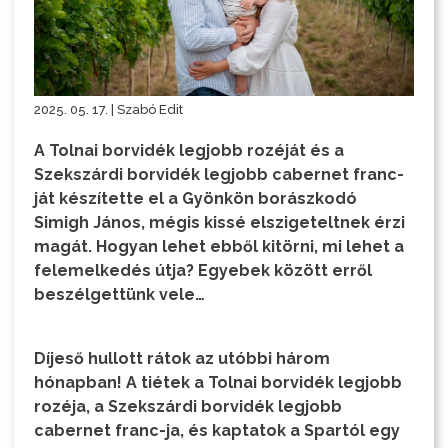
2025. 05. 17. | Szabó Edit
A Tolnai borvidék legjobb rozéját és a
Szekszárdi borvidék legjobb cabernet franc-
ját készítette el a Gyönkön borászkodó
Simigh János, mégis kissé elszigeteltnek érzi
magát. Hogyan lehet ebből kitörni, mi lehet a
felemelkedés útja? Egyebek között erről
beszélgettünk vele…
Díjeső hullott rátok az utóbbi három
hónapban! A tiétek a Tolnai borvidék legjobb
rozéja, a Szekszárdi borvidék legjobb
cabernet franc-ja, és kaptatok a Spartól egy