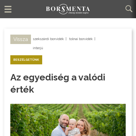
Vissza
szekszárdi borvidék
|
tolnai borvidék
|
interjú
BESZÉLGETÜNK
Az egyediség a valódi
érték