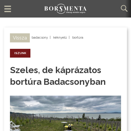
Vissza
badacsony
|
kéknyelű
|
bortúra
ISZUNK
Szeles, de káprázatos
bortúra Badacsonyban