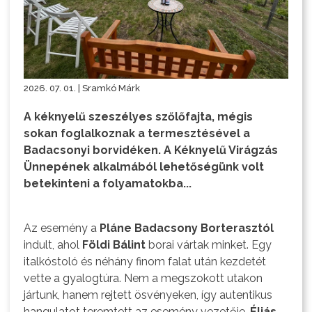
2026. 07. 01. | Sramkó Márk
A kéknyelű szeszélyes szőlőfajta, mégis
sokan foglalkoznak a termesztésével a
Badacsonyi borvidéken. A Kéknyelű Virágzás
Ünnepének alkalmából lehetőségünk volt
betekinteni a folyamatokba...
Az esemény a
Pláne Badacsony Borterasztól
indult, ahol
Földi Bálint
borai vártak minket. Egy
italkóstoló és néhány finom falat után kezdetét
vette a gyalogtúra. Nem a megszokott utakon
jártunk, hanem rejtett ösvényeken, így autentikus
hangulatot teremtett az esemény vezetője,
Éliás