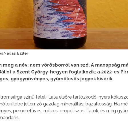
 és Nádasi Eszter
n meg a név: nem vörösborról van szó. A manapság már
 Bálint a Szent György-hegyen foglalkozik: a 2022-es Pi
gos, gyógynövényes, gyümölcsös jegyek kísérik.
romsárga színű tétel. Illata elsőre tartózkodó, nyers kókuszo
mőterületre jellemző gazdag mineralitás, bazaltosság. Ha m
nyes, pemetefüves, mézes-propoliszos illatok, és még gyümö
mandarin.