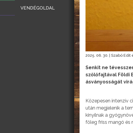
VENDÉGOLDAL
2025. 06. 30. | Szabó Edit
Senkit ne tévessze
szőlőfajtával Földi
ásványosságát virá
Közepesen intenzív cit
után megjelenik a ter
kinyílnak a gyógynövé
főleg friss mangó és 