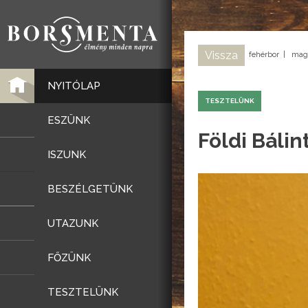
Vissza
fehérbor
|
magy
NYITÓLAP
TESZTELÜNK
ESZÜNK
Földi Bálin
ISZUNK
BESZÉLGETÜNK
UTAZUNK
FŐZÜNK
TESZTELÜNK