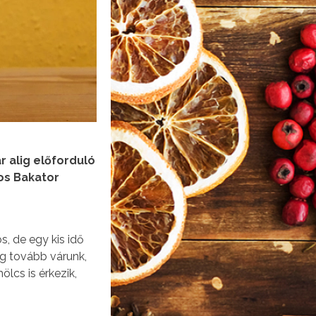
 alig előforduló
ros Bakator
s, de egy kis idő
ég tovább várunk,
lcs is érkezik,