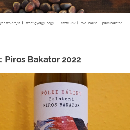
ar szőlőfajta
|
szent györgy-hegy
|
Tesztelünk
|
földi bálint
|
piros bakator
t: Piros Bakator 2022