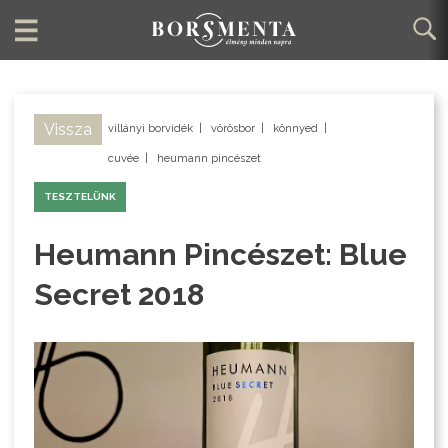
Vissza
villányi borvidék
|
vörösbor
|
könnyed
|
cuvée
|
heumann pincészet
TESZTELÜNK
Heumann Pincészet: Blue
Secret 2018