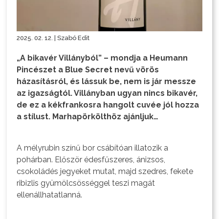
2025. 02. 12. | Szabó Edit
„A bikavér Villányból” – mondja a Heumann
Pincészet a Blue Secret nevű vörös
házasításról, és lássuk be, nem is jár messze
az igazságtól. Villányban ugyan nincs bikavér,
de ez a kékfrankosra hangolt cuvée jól hozza
a stílust. Marhapörkölthöz ajánljuk…
A mélyrubin színű bor csábítóan illatozik a
pohárban. Először édesfűszeres, ánizsos,
csokoládés jegyeket mutat, majd szedres, fekete
ribizlis gyümölcsösséggel teszi magát
ellenállhatatlanná.