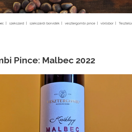
ec
|
szekszárd
|
szekszárdi borvidék
|
vesztergombi pince
|
vörösbor
|
Tesztelü
bi Pince: Malbec 2022