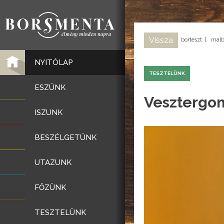
Vissza
borteszt
|
malb
NYITÓLAP
TESZTELÜNK
ESZÜNK
Vesztergom
ISZUNK
BESZÉLGETÜNK
UTAZUNK
FŐZÜNK
TESZTELÜNK