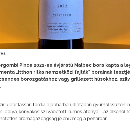
rea
ergombi Pince 2022-es évjáratú Malbec bora kapta a 
enta „Itthon ritka nemzetközi fajták” borainak tesztj
csendes borozgatáshoz vagy grillezett húsokhoz, szilv
…
zínű bor lassan fordul a pohárban. Illatában gyümölcsözön, 
és ibolya, konyakos szilvabefőtt, rumos áfonya – az alkohol 
ihetetlen aromagazdagság jelenik meg a pohárban.