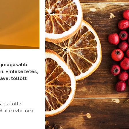
legmagasabb
én. Emlékezetes,
ával töltött
napsütötte
tehát érezhetően