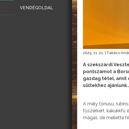
VENDÉGOLDAL
2025. 11. 21. | Takács And
A szekszárdi Veszt
pontszámot a Borsm
gazdag tétel, amit 
sültekhez ajánlunk
A mély tónusú, rubins
fűszerkert, kakukkfű 
magas, de mellette h