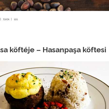
|
török
|
sós
sa köftéje – Hasanpaşa köftesi