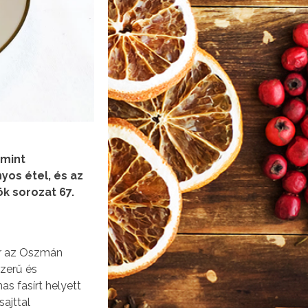
 mint
yos étel, és az
k sorozat 67.
ár az Oszmán
zerű és
as fasírt helyett
ajttal