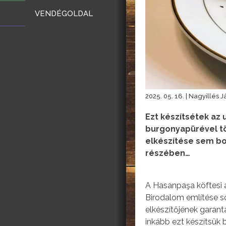
VENDÉGOLDAL
2025. 05. 16. | Nagyillés 
Ezt készítsétek az 
burgonyapürével töl
elkészítése sem bon
részében…
A Hasanpaşa köftesi 
Birodalom említése 
elkészítőjének garantá
inkább ezt készítsük 