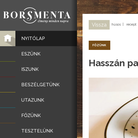
Vissza
húsos
|
recept
NYITÓLAP
FŐZÜNK
ESZÜNK
Hasszán pa
ISZUNK
BESZÉLGETÜNK
UTAZUNK
FŐZÜNK
TESZTELÜNK