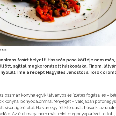
János
unalmas fasírt helyett! Hasszán pasa köftéje nem más,
tött, sajttal megkoronázott húskosárka. Finom, látván
yolult. Íme a recept Nagyillés Jánostól a Török örömö
az oszmán konyha egyik látványos és ízletes fogása, és – b
sok konyhai bonyodalommal fenyeget – valójában pofonegys
lt sikert ígérő étel. Ha van egy fél kiló darált húsunk, az unalm
belőle. Az étel maga nem más, mint burgonyapürével töltött, s