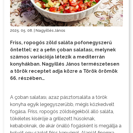
2025. 05. 08. | Nagyillés János
Friss, ropogós zöld saláta pofonegyszerű
öntettel: ez a şefin çoban salatası, melynek
számos variációja létezik a mediterrán
konyhákban. Nagyillés János természetesen
a török receptet adja közre a Török örömök
66. részében…
A çoban salatası, azaz pásztorsaláta a török
konyha egyik legegyszerűbb, mégis közkedvelt
fogása. Friss, ropogós zöldségekből álló saláta,
tökéletes kísérője a grillezett húsoknak,
kebaboknak, de akár önálló fogásként is megállja a
helyét egy szelet friss kenyérrel. Alapját finomra