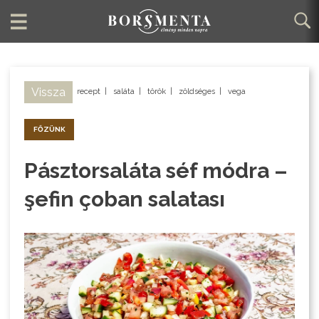
Vissza
recept
|
saláta
|
török
|
zöldséges
|
vega
FŐZÜNK
Pásztorsaláta séf módra –
şefin çoban salatası