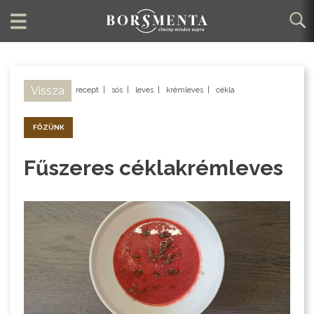
Vissza
recept
|
sós
|
leves
|
krémleves
|
cékla
FŐZÜNK
Fűszeres céklakrémleves