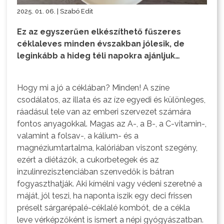
2025. 01. 06. | Szabó Edit
Ez az egyszerűen elkészíthető fűszeres
céklaleves minden évszakban jólesik, de
leginkább a hideg téli napokra ajánljuk…
Hogy mi a jó a céklában? Minden! A színe
csodálatos, az illata és az íze egyedi és különleges,
ráadásul tele van az emberi szervezet számára
fontos anyagokkal. Magas az A-, a B-, a C-vitamin-,
valamint a folsav-, a kálium- és a
magnéziumtartalma, kalóriában viszont szegény,
ezért a diétázók, a cukorbetegek és az
inzulinrezisztenciában szenvedők is bátran
fogyaszthatják. Aki kímélni vagy védeni szeretné a
máját, jól teszi, ha naponta iszik egy deci frissen
préselt sárgarépalé-céklalé kombót, de a cékla
leve vérképzőként is ismert a népi gyógyászatban.