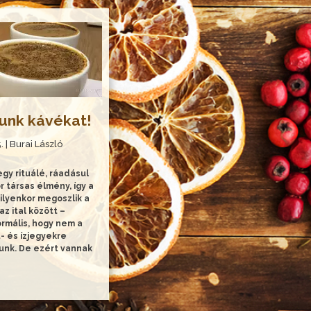
junk kávékat!
. | Burai László
gy rituálé, ráadásul
 társas élmény, így a
ilyenkor megoszlik a
az ital között –
ormális, hogy nem a
t- és ízjegyekre
unk. De ezért vannak