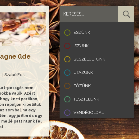
ESZÜNK
ISZUNK
agne üde
BESZÉLGETÜNK
UTAZUNK
. | Szabó Edit
FŐZÜNK
ourt-pezsgők nem
rokba valók. Azért
hogy kerti partikon,
TESZTELÜNK
n repüljön ki belőlük
az sem baj, ha egy
VENDÉGOLDAL
én, egy jó film és egy
i mellé pattintunk fel
t...