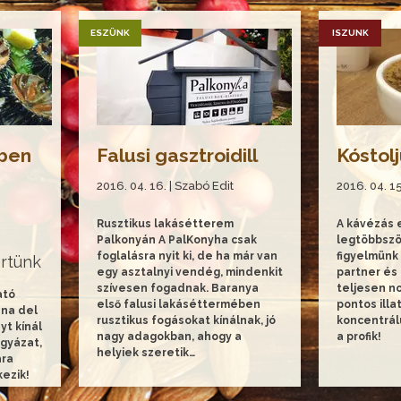
ESZÜNK
ISZUNK
cben
Falusi gasztroidill
Kóstol
2016. 04. 16. | Szabó Edit
2016. 04. 15
Rusztikus lakásétterem
A kávézás e
Palkonyán A PalKonyha csak
legtöbbször
foglalásra nyit ki, de ha már van
figyelmünk 
rtünk
egy asztalnyi vendég, mindenkit
partner és 
szívesen fogadnak. Baranya
teljesen n
ató
első falusi lakáséttermében
pontos illa
ana del
rusztikus fogásokat kínálnak, jó
koncentrál
yt kínál
nagy adagokban, ahogy a
a profik!
igyázat,
helyiek szeretik…
ra
ezik!