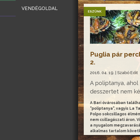
VENDÉGOLDAL
ESZÜNK
Puglia pár per
2.
2016. 04. 19. | Szabó Edit
A poliptanya, ahol
desszertet nem ké
A Bari óvárosában találh
"poliptanya", vagyis La T
Polpo sokcsillagos élmén
nem csillagászati áron. V
a nyugalom megzavarásá
alkalmas tartalom követk