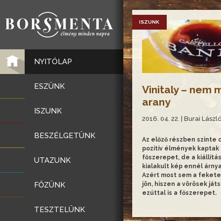
ISZUNK
NYITÓLAP
ESZÜNK
Vinitaly – nem 
arany
ISZUNK
2016. 04. 22. | Burai Lászl
BESZÉLGETÜNK
Az előző részben szinte 
pozitív élmények kaptak
főszerepet, de a kiállítás
UTAZUNK
kialakult kép ennél árnya
Azért most sem a feket
FŐZÜNK
jön, hiszen a vörösek ját
ezúttal is a főszerepet.
TESZTELÜNK