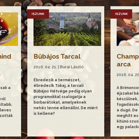
ISZUNK
ISZUNK
mind
Bűbájos Tarcal
Champ
arca
2016. 04. 21. | Burai László
ó
2016. 04. 20
Ébredezik a természet,
ébredezik Tokaj, a tarcali
csak a
A Brimonc
Bűbájos Hétvége pedig olyan
éjszakai bá
programokkal csalogatja a
ról
készülnek, 
borbarátokat, amelyeknek
ltabb.
fogadásoko
nehéz lenne ellenállni. De miért
eleves
a dugó. De 
is kellene?
szották
meghitt est
kitűnő szus
egy palacko